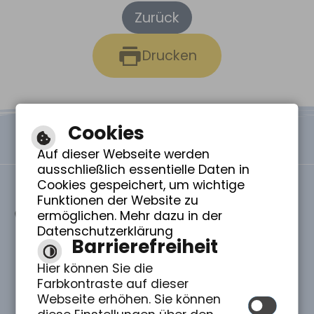
Zurück
Drucken
Cookies
Auf dieser Webseite werden
ausschließlich essentielle Daten in
Cookies gespeichert, um wichtige
Funktionen der Website zu
St. Elisabeth Pflegezentrum gGmbH -
ermöglichen. Mehr dazu in der
Zeisestraße 19 - 89250 Senden
Datenschutzerklärung
07307 - 808-0
Barrierefreiheit
info(@)stelisabeth-senden.de
Rundgang durch St. Elisabeth
Hier können Sie die
Wir freuen uns über Ihre Spende!
Farbkontraste auf dieser
Volksbank Ulm-Biberach IBAN: DE14 6309 0100
0415 5070 06 – BIC: ULMVDE66
Webseite erhöhen. Sie können
DIREKTER KLICK ZUR SPENDE