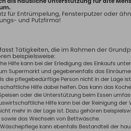
ch als häusliche Unterstützung für alte Me
aum.
atz für Entrümpelung, Fensterputzer oder ähn
gungs- und Putzfirma!
mfasst Tätigkeiten, die im Rahmen der Grund
ren beispielsweise:
che Hilfe kann bei der Erledigung des Einkaufs unte
g zum Supermarkt und gegebenenfalls das Einräumen
ls die pflegebedürftige Person nicht in der Lage is
schaftliche Hilfe dabei helfen. Das kann das Koch
peisen oder die Unterstützung beim Essen umfas
swirtschaftliche Hilfe kann bei der Reinigung de
icht mehr in der Lage ist. Dazu gehören beispiel
e sowie das Wechseln von Bettwäsche.
r Wäschepflege kann ebenfalls Bestandteil der ha