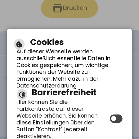
Drucken
Cookies
Auf dieser Webseite werden
ausschließlich essentielle Daten in
Cookies gespeichert, um wichtige
Funktionen der Website zu
St. Elisabeth Pflegezentrum gGmbH -
ermöglichen. Mehr dazu in der
Zeisestraße 19 - 89250 Senden
Datenschutzerklärung
07307 - 808-0
Barrierefreiheit
info(@)stelisabeth-senden.de
Rundgang durch St. Elisabeth
Hier können Sie die
Wir freuen uns über Ihre Spende!
Farbkontraste auf dieser
Volksbank Ulm-Biberach IBAN: DE14 6309 0100
0415 5070 06 – BIC: ULMVDE66
Webseite erhöhen. Sie können
DIREKTER KLICK ZUR SPENDE
diese Einstellungen über den
Button "Kontrast" jederzeit
deaktivieren.